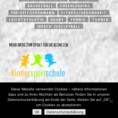
BASKETBALL
CHEERLEADING
FREIZEIT/JEDERMANN
FITNESS/GESUNDHEIT
LEICHTATHLETIK
RUGBY
TENNIS
TURNEN
(BEACH-)VOLLEYBALL
MEHR INFOS ZUM SPORT FÜR DIE KLEINSTEN
Diese Website verwendet Cookies – nähere Informationen
dazu und zu Ihren Rechten als Benutzer finden Sie in unserer
Datenschutzerklärung am Ende der Seite. Klicken Sie auf „OK“,
um Cookies zu akzeptieren.
© Heidelberger Turnverein 1846 e.V. |
Impressum
|
OK
Datenschutzerklärung
Datenschutzerklärung